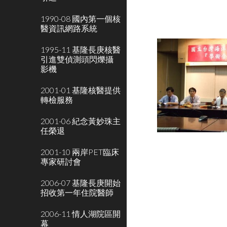
1990-08 國內第一個核
醫資訊網路系統
1995-11 基隆長庚核醫
引進雙偵測頭閃爍攝
影機
2001-01 基隆核醫提供
轉檢服務
2001-06 紀念黃妙珠主
任榮退
2001-10 兩岸PET臨床
專家研討會
2006-07 基隆長庚開始
招收第一年住院醫師
2006-11 情人湖院區開
幕