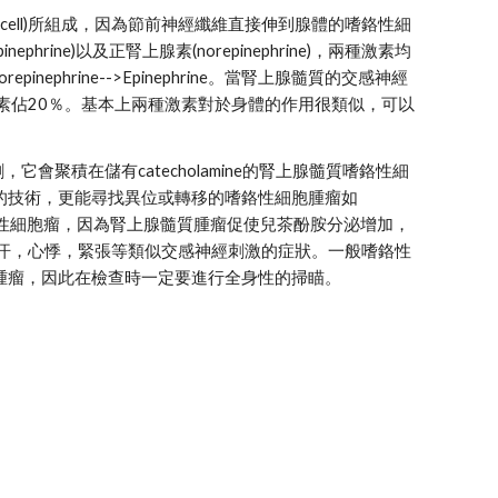
fin cell)所組成，因為節前神經纖維直接伸到腺體的嗜鉻性細
rine)以及正腎上腺素(norepinephrine)，兩種激素均
repinephrine-->Epinephrine。當腎上腺髓質的交感神經
素佔20％。基本上兩種激素對於身體的作用很類似，可以
的藥劑，它會聚積在儲有catecholamine的腎上腺髓質嗜鉻性細
瞄的技術，更能尋找異位或轉移的嗜鉻性細胞腫瘤如
用於檢查的便是嗜鉻性細胞瘤，因為腎上腺髓質腫瘤促使兒茶酚胺分泌增加，
起高血壓，盜汗，心悸，緊張等類似交感神經刺激的症狀。一般嗜鉻性
腫瘤，因此在檢查時一定要進行全身性的掃瞄。