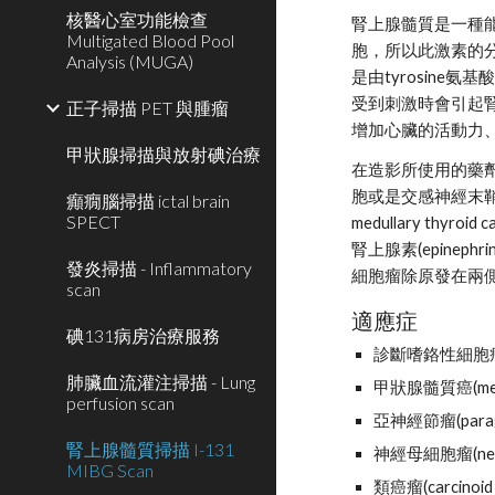
核醫心室功能檢查
腎上腺髓質是一種能分泌
Multigated Blood Pool
胞，所以此激素的分泌直
Analysis (MUGA)
是由tyrosine氨基酸
受到刺激時會引起
正子掃描 PET 與腫瘤
增加心臟的活動力
甲狀腺掃描與放射碘治療
在造影所使用的藥劑為M
胞或是交感神經末
癲癇腦掃描 ictal brain
SPECT
medullary t
腎上腺素(epine
發炎掃描 - Inflammatory
細胞瘤除原發在兩
scan
適應症
碘131病房治療服務
診斷嗜鉻性細胞瘤(p
肺臟血流灌注掃描 - Lung
甲狀腺髓質癌(medull
perfusion scan
亞神經節瘤(par
腎上腺髓質掃描 I-131
神經母細胞瘤(neur
MIBG Scan
類癌瘤(carci