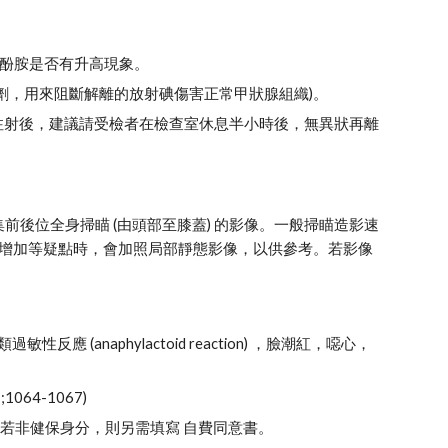
A等兒茶酚胺是否有升高現象。
n(含碘試劑，用來阻斷解離的放射碘傷害正常甲狀腺組織)。
性。藥物注射後，建議請受檢者在檢查室休息半小時後，無異狀再離
集前後位全身掃瞄 (由頭部至膝蓋) 的影像。一般掃瞄造影速
 吸收增加等疑點時，會加照局部靜態影像，以供參考。若影像
naphylactoid reaction) ，臉潮紅，噁心，
;1064-1067)
若非健保身分，則另需填寫 自費同意書。