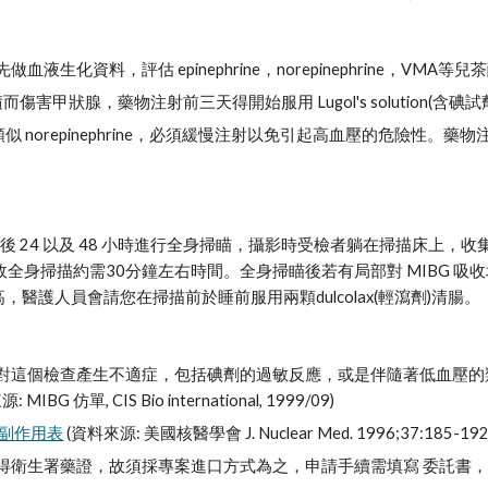
血液生化資料，評估 epinephrine，norepinephrine，VM
積而傷害甲狀腺，藥物注射前三天得開始服用 Lugol's solutio
類似 norepinephrine，必須緩慢注射以免引起高血壓的危險
G後 24 以及 48 小時進行全身掃瞄，攝影時受檢者躺在掃描床上，收
in，故全身掃描約需30分鐘左右時間。全身掃瞄後若有局部對 MIBG
，醫護人員會請您在掃描前於睡前服用兩顆dulcolax(輕瀉劑)清腸。
個檢查產生不適症，包括碘劑的過敏反應，或是伴隨著低血壓的類過敏性反應 (a
IBG 仿單, CIS Bio international, 1999/09)
副作用表
 (資料來源: 美國核醫學會 J. Nuclear Med. 1996;37:185-192
得衛生署藥證，故須採專案進口方式為之，申請手續需填寫 委託書，