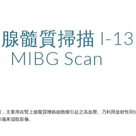
ip to main content
Skip to navigat
腺髓質掃描 I-131
MIBG Scan
，主要用在腎上腺髓質嗜鉻細胞瘤引起之高血壓。乃利用放射性同位素碘製
影儀來擷取影像。