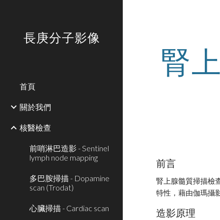
Sk
長庚分子影像
腎上
首頁
關於我們
核醫檢查
前哨淋巴造影 - Sentinel
lymph node mapping
前言
多巴胺掃描 - Dopamine
腎上腺髓質掃描檢查
scan (Trodat)
特性，藉由伽瑪攝
心臟掃描 - Cardiac scan
造影原理