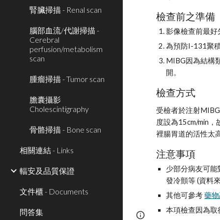
腎臟掃描 - Renal scan
檢查前之準備
腦部血流/代謝掃描 -
影像檢查前最好先做
Cerebral
為預防I-131聚
perfusion/metabolism
scan
MIBG因為結構
開。
腫瘤掃描 - Tumor scan
檢查方式
膽囊攝影
Cholescintigraphy
受檢者於注射MIB
度設為15cm/m
骨骼掃描 - Bone scan
裡腸胃道的活性太高
相關連結 - Links
注意事項
少部分病友可能對這
輻安及品質保證
發冷顫等 (資料來源: M
文件櫃 - Documents
其他可參考 
藥物
本項檢查因為取
問答集
Report abuse