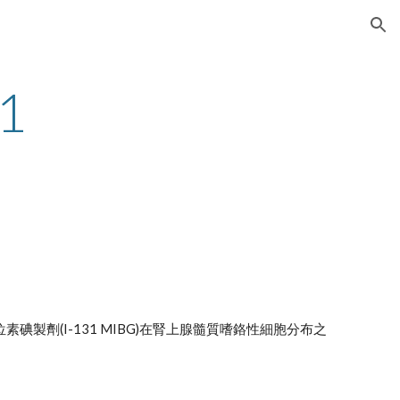
ion
 
劑(I-131 MIBG)在腎上腺髓質嗜鉻性細胞分布之