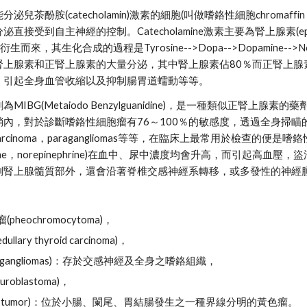
兒茶酚胺(catecholamin)激素的細胞(叫做嗜鉻性細胞chromaf
接受到自主神經的控制。Catecholamine激素主要為腎上腺素(epineph
衍生而來，其生化合成的過程是Tyrosine-->Dopa-->Dopamine-->No
腎上腺素和正腎上腺素的大量分泌，其中腎上腺素佔80％而正腎上腺
、引起全身血管收縮以及抑制腸胃道蠕動等等。
IBG(Metaiodo Benzylguanidine)，是一種類似正腎上腺素
鞘內，對於診斷嗜鉻性細胞瘤有76～100％的敏感度，透過全身掃
hyroid carcinoma，paragangliomas等等，在臨床上最常
phrine，norepinephrine)在血中、尿中濃度均會升高，而引
側腎上腺髓質部外，還會沿著脊椎交感神經系轉移，或多發性的神經
heochromocytoma)，
ary thyroid carcinoma)，
agangliomas)：存於交感神經及全身之嗜鉻組織，
oblastoma)，
noid tumor)：位於小腸、闌尾、胃結腸發生之一種界線分明的黃色瘤。