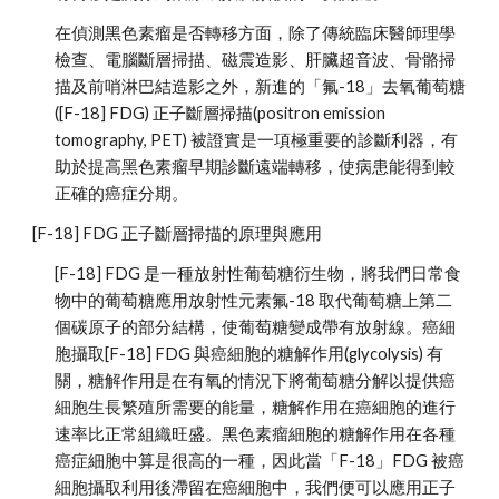
在偵測黑色素瘤是否轉移方面，除了傳統臨床醫師理學
檢查、電腦斷層掃描、磁震造影、肝臟超音波、骨骼掃
描及前哨淋巴結造影之外，新進的「氟-18」去氧葡萄糖
([F-18] FDG) 正子斷層掃描(positron emission 
tomography, PET) 被證實是一項極重要的診斷利器，有
助於提高黑色素瘤早期診斷遠端轉移，使病患能得到較
正確的癌症分期。
[F-18] FDG 正子斷層掃描的原理與應用
[F-18] FDG 是一種放射性葡萄糖衍生物，將我們日常食
物中的葡萄糖應用放射性元素氟-18 取代葡萄糖上第二
個碳原子的部分結構，使葡萄糖變成帶有放射線。癌細
胞攝取[F-18] FDG 與癌細胞的糖解作用(glycolysis) 有
關，糖解作用是在有氧的情況下將葡萄糖分解以提供癌
細胞生長繁殖所需要的能量，糖解作用在癌細胞的進行
速率比正常組織旺盛。黑色素瘤細胞的糖解作用在各種
癌症細胞中算是很高的一種，因此當「F-18」FDG 被癌
細胞攝取利用後滯留在癌細胞中，我們便可以應用正子