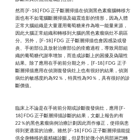
然而 [F-18] FDG 正子斷層掃描在偵測黑色素瘤腦轉移方
面也有不如電腦斷層掃描及磁震造影的情形，因為人體
正常大腦組織是大量運用葡萄糖來作為唯一能量來源，
因此大腦正常組織和轉移到大腦的黑色素瘤病灶不易區
分。另外， [F-18] FDG  正子斷層掃描也會因感染或發
炎、手術部位及放射治療部位的痊癒過程，導致局部組
織的葡萄糖代謝率增加，而造成診斷上的困擾及偽陽性
結果。除了應用在手術前分期之外， [F-18] FDG  正子
斷層掃描應用在偵測復發病灶上也有很好的結果，偵測
病灶的敏感度約為92％，特異性為90％，具有很好的診
斷價值。
臨床上不論是在手術前分期或診斷復發病灶，應用 [F-
18] FDG 正子斷層掃描診斷的結果，文獻上報告約有
22％的黑色素瘤病例治療計劃因此而作修正，使得病患
得到更適當的治療。雖然 [F-18] FDG 正子斷層掃描能提
供全身轉移的最精確診斷，但是對於微小的局部淋巴轉