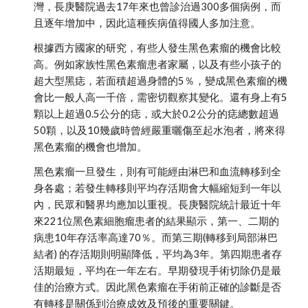
灣，長庚醫院過去17年來也曾診治過300多個病例，而
且逐年增加中，因此這種疾病值得國人多加注意。
根據西方國家的研究，有些人發生黑色素瘤的機會比較
高。例如家族性黑色素瘤患者家屬，以及有些小孩子的
超大型黑痣，若面積超過身體的5％，變成黑色素瘤的機
會比一般人高一千倍，需密切觀察其變化。還有身上有5
顆以上超過0.5公分的痣，或大於0.2公分的痣總數超過
50顆，以及10幾歲時曾經嚴重曬傷至起水泡者，將來得
黑色素瘤的機會也增加。
黑色素瘤一旦發生，則有可能經由淋巴和血流轉移到全
身各處；若發生轉移則平均存活期會大幅縮短到一年以
內，民眾和醫界均應加以重視。長庚醫院統計最近十年
來221位黑色素細胞瘤患者的結果顯示，第一、二期的
病患10年存活率高達70％。而第三期(轉移到局部淋巴
結者) 的存活期則明顯降低，平均為3年。第四期患者存
活期最短，平均在一年左右。早期發現手術切除仍是最
佳的治療方式。因此黑色素瘤在手術前正確的診斷是否
有轉移是關係到治療成效及預後的重要關鍵。