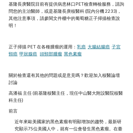
基隆長庚醫院目前有提供病患林口PET檢查轉檢服務，請詢
問您的主治醫師，或是基隆長庚核醫科 (院內分機 2233)，
其他注意事項，請參閱文件櫃中的葡萄糖正子掃描檢查說
明！
正子掃描 PET 在各種腫瘤的運用：
乳癌
大腸結腸癌
子宮
頸癌
甲狀腺癌
頭頸部腫瘤
黑色素瘤
關於檢查還有其他的問題或是意見嗎？歡迎加入核醫論壇
討論 
高潘福 主任 (前基隆核醫主任，現任中山醫大附設醫院核醫
科主任) 
前言
近年來歐美國家的黑色素瘤有明顯增加的趨勢，最新研
究顯示75位美國人中，就有一位會發生黑色素瘤。在臺