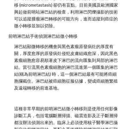
移 (micrometastasis) 卻仍有盲點。目前美國及歐洲國家
興起做前哨站淋巴結的檢查，利用淋巴閃爍攝影的技術
可以追蹤腫瘤淋巴轉移的可能方向，進而追蹤到癌症的
微小轉移並加以切除。
前哨淋巴結手術偵測淋巴結微小轉移
淋巴結顯微轉移的機會與黑色素瘤原發病灶的厚度有
關，厚度愈厚的原發病灶侵犯皮膚組織愈深，因此黑色
素瘤細胞愈容易順著皮下淋巴的流向匯集到局部的淋巴
結。當引流黑色素瘤細胞的淋巴流進第一個匯集的淋巴
結(稱為前哨淋巴結) 時，這一個淋巴結最有可能將癌細
胞攔截住。淋巴結被癌細胞征服佔據，變成癌細胞繁殖
及遠端轉移的前進基地。
這種非常早期的前哨淋巴結微小轉移則是使用任何影像
診斷工具，包括電腦斷層掃描、磁震造影及正子斷層掃
都沒辦法偵測出來的。臨床上必須使用核子醫學淋巴攝