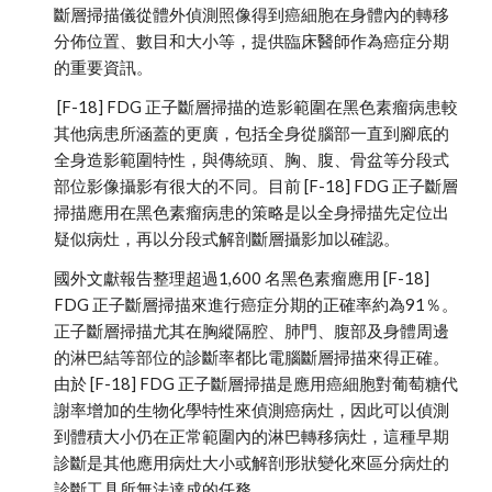
斷層掃描儀從體外偵測照像得到癌細胞在身體內的轉移
分佈位置、數目和大小等，提供臨床醫師作為癌症分期
的重要資訊。
 [F-18] FDG 正子斷層掃描的造影範圍在黑色素瘤病患較
其他病患所涵蓋的更廣，包括全身從腦部一直到腳底的
全身造影範圍特性，與傳統頭、胸、腹、骨盆等分段式
部位影像攝影有很大的不同。目前 [F-18] FDG 正子斷層
掃描應用在黑色素瘤病患的策略是以全身掃描先定位出
疑似病灶，再以分段式解剖斷層攝影加以確認。
國外文獻報告整理超過1,600 名黑色素瘤應用 [F-18] 
FDG 正子斷層掃描來進行癌症分期的正確率約為91％。
正子斷層掃描尤其在胸縱隔腔、肺門、腹部及身體周邊
的淋巴結等部位的診斷率都比電腦斷層掃描來得正確。
由於 [F-18] FDG 正子斷層掃描是應用癌細胞對葡萄糖代
謝率增加的生物化學特性來偵測癌病灶，因此可以偵測
到體積大小仍在正常範圍內的淋巴轉移病灶，這種早期
診斷是其他應用病灶大小或解剖形狀變化來區分病灶的
診斷工具所無法達成的任務。