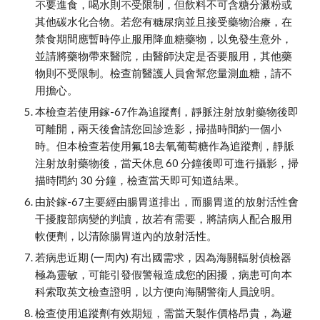
不要進食，喝水則不受限制，但飲料不可含糖分澱粉或
其他碳水化合物。若您有糖尿病並且接受藥物治療，在
禁食期間應暫時停止服用降血糖藥物，以免發生意外，
並請將藥物帶來醫院，由醫師決定是否要服用，其他藥
物則不受限制。檢查前醫護人員會幫您量測血糖，請不
用擔心。
本檢查若使用鎵-67作為追蹤劑，靜脈注射放射藥物後即
可離開，兩天後會請您回診造影，掃描時間約一個小
時。但本檢查若使用氟18去氧葡萄糖作為追蹤劑，靜脈
注射放射藥物後，當天休息 60 分鐘後即可進行攝影，掃
描時間約 30 分鐘，檢查當天即可知道結果。
由於鎵-67主要經由腸胃道排出，而腸胃道的放射活性會
干擾腹部病變的判讀，故若有需要，將請病人配合服用
軟便劑，以清除腸胃道內的放射活性。
若病患近期 (一周內) 有出國需求，因為海關輻射偵檢器
極為靈敏，可能引發假警報造成您的困擾，病患可向本
科索取英文檢查證明，以方便向海關警衛人員說明。
檢查使用追蹤劑有效期短，需當天製作價格昂貴，為避