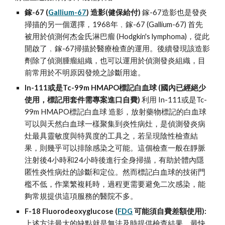
鎵-67 (
Gallium-67
) 造影(健保給付)
 鎵-67造影也是發炎
掃描的另一個選擇，1968年﹐鎵-67 (Gallium-67) 首先
被用於偵測何杰金氏淋巴瘤 (Hodgkin's lymphoma)，從此
開啟了﹐鎵-67掃描於醫療檢查的運用。後續發現該造影
劑除了偵測腫瘤組織，也可以運用於偵測發炎組織，目
前常用於不明原因發燒之診斷用途。
In-111或是Tc-99m HMAPO標記白血球 (國內已經絕少
使用，標記用套件需專案進口自費)
 利用 In-111或是Tc-
99m HMAPO標記白血球 造影，放射藥物標記的白血球
可以與天然白血球一樣聚集到炎性病灶，是偵測發炎病
灶最具靈敏度與特異度的工具之，若呈現陰性檢查結
果，則幾乎可以排除感染之可能。這個檢查一般在靜脈
注射後4小時和24小時後進行全身掃描，有助於體內隱
匿性炎性病灶的診斷和定位。然而標記白血球的技術門
檻不低，作業繁複耗時，過程更需要避免二次感染，能
夠常規提供這項服務的醫院不多。
F-18 Fluorodeoxyglucose (
FDG
 可能須自費差額使用):
上述方法最大的缺點就是無法及時提供檢查結果，最快