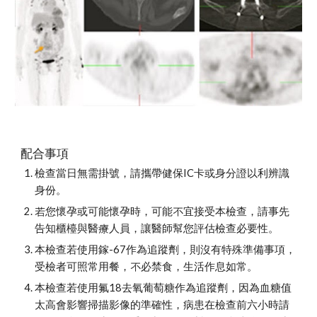
配合事項
檢查當日無需掛號，請攜帶健保IC卡或身分證以利辨識
身份。
若您懷孕或可能懷孕時，可能不宜接受本檢查，請事先
告知櫃檯與醫療人員，讓醫師幫您評估檢查必要性。
本檢查若使用鎵-67作為追蹤劑，則沒有特殊準備事項，
受檢者可照常用餐，不必禁食，生活作息如常。 
本檢查若使用氟18去氧葡萄糖作為追蹤劑，因為血糖值
太高會影響掃描影像的準確性，病患在檢查前六小時請