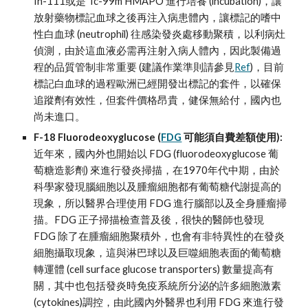
In-111或是 Tc-99m HMAPO 進行培養 (incubation)，讓
放射藥物標記血球之後再注入病患體內，讓標記的嗜中
性白血球 (neutrophil) 往感染發炎處移動聚積，以利病灶
偵測，由於這血液必需再注射入病人體內，因此製備過
程的品質管制非常重要 (建議作業準則請參見
Ref
)，目前
標記白血球的過程歐洲已經開發出標記的套件，以確保
追蹤劑有效性，但套件價格昂貴，健保無給付，國內也
尚未進口。
F-18 Fluorodeoxyglucose (
FDG
 可能須自費差額使用):
近年來，國內外也開始以 FDG (fluorodeoxyglucose 葡
萄糖造影劑) 來進行發炎掃描，在1970年代中期，由於
科學家發現腦細胞以及腫瘤細胞都有葡萄糖代謝提高的
現象，所以醫界合理使用 FDG 進行腦部以及全身腫瘤掃
描。FDG 正子掃描檢查普及後，很快的醫師也發現 
FDG 除了在腫瘤細胞聚積外，也會有非特異性的在發炎
細胞攝取現象，這與淋巴球以及巨噬細胞表面的葡萄糖
轉運體 (cell surface glucose transporters) 數量提高有
關，其中也包括發炎時免疫系統所分泌的許多細胞激素
(cytokines)調控，由此國內外醫界也利用 FDG 來進行發