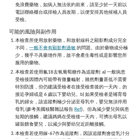
免浪費藥物，如病人無法依約前來，請至少於一天前以
電話聯絡櫃台或排檢人員改期，以便安排其他候補人員
受檢。
可能的風險與副作用
本檢查所使用放射藥物，和放射線科之顯影劑成分完全
不同，
一般不會有顯影劑過敏
 的問題。由於藥物成分極
少，幾乎不具藥理作用，故不會產生毒性或是影響您所
服用的藥物。 
本檢查若使用氟18去氧葡萄糖作為追蹤劑: a) 一般病患
受檢後因體內可能帶有微量輻射，雖然劑量甚低不需要
特別防護，但仍建議受檢者在接受檢查後的一天內，勿
接近孕婦或是 6 歲以下嬰幼兒。b) 如果受檢者是哺育母
乳的婦女，該追蹤劑極少分泌至母乳中，嬰兒無須停用
母乳 (參考美國核醫雜誌報告 
Ref
)。但為減少嬰兒與病患
短期的接觸，建議媽媽在受檢後一天內，可擠出母乳以
罐裝餵食嬰兒，以減少與嬰幼兒近距離接觸。
本檢查若使用鎵-67作為追蹤劑，因該追蹤劑會從乳汁分