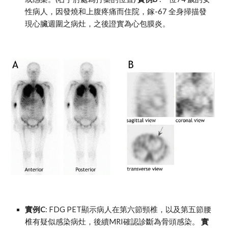
性病人，因發燒和上腹疼痛而住院，鎵-67 全身掃描發
現心臟週圍之病灶，之後證實為心包膜炎。
實例C
: FDG PET顯示病人在第六節頸椎，以及第五節腰
椎有疑似感染病灶，後續MRI確認診斷為骨頭感染。 
實