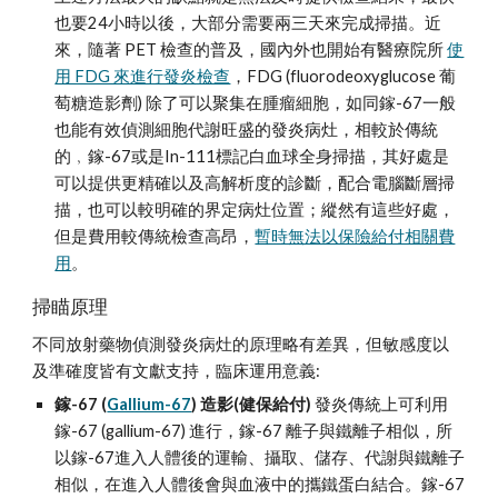
也要24小時以後，大部分需要兩三天來完成掃描。近
來，隨著 PET 檢查的普及，國內外也開始有醫療院所 
使
用 FDG 來進行發炎檢查
，FDG (fluorodeoxyglucose 葡
萄糖造影劑) 除了可以聚集在腫瘤細胞，如同鎵-67一般
也能有效偵測細胞代謝旺盛的發炎病灶，相較於傳統
的﹐鎵-67或是In-111標記白血球全身掃描，其好處是
可以提供更精確以及高解析度的診斷，配合電腦斷層掃
描，也可以較明確的界定病灶位置；縱然有這些好處，
但是費用較傳統檢查高昂，
暫時無法以保險給付相關費
用
。 
掃瞄原理
不同放射藥物偵測發炎病灶的原理略有差異，但敏感度以
及準確度皆有文獻支持，臨床運用意義:
鎵-67 (
Gallium-67
) 造影(健保給付)
 發炎傳統上可利用 
鎵-67 (gallium-67) 進行，鎵-67 離子與鐵離子相似，所
以鎵-67進入人體後的運輸、攝取、儲存、代謝與鐵離子
相似，在進入人體後會與血液中的攜鐵蛋白結合。鎵-67