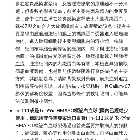
會在發炎感染處聚積，及被腫瘤攝取的原理雖不十分清
楚，但多數的學者認為，前者主要是因為體內的免疫反
應，使中性白血球在發炎感染處釋放出大量乳鐵蛋白，
鎵-67與之結合力大於攜鐵蛋白，故聚積於該處；後者主
要是經由腫瘤細胞細胞膜上的攜鐵蛋白受器進入腫瘤細
胞內。進入腫瘤細胞後主要與細胞內的溶小體、粒線
體、細胞核等結合而停留於細胞內。除了與腫瘤細胞細
胞膜上的攜鐵蛋白受器有關之外﹐腫瘤攝取鎵亦與腫瘤
血流﹑腫瘤細胞內的乳鐵蛋白等有關，本檢查無須抽取
病患血液製備，也是目前多數醫院進行發炎掃描的主要
方式，其缺點是為了清除背景放射藥物，病患注射追蹤
劑後需等待兩天以上才能掃描，檢查耗時，且Gallum-67
影像的解析度較差，因為造影條件的技術限制，可能無
法偵測到微小病灶。
In-111或是Tc-99m HMAPO標記白血球 (國內已經絕少
使用，標記用套件需專案進口自費)
In-111 或是 Tc-99m 
HMAPO 標記白血球製備過程首先需要抽取病人的靜脈
血，經沈澱、離心等作用分離出白血球，再將白血球與 