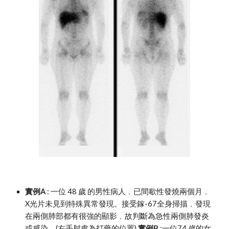
實例A
 : 一位 48 歲 的男性病人﹐已間歇性發燒兩個月﹐
X光片未見到特殊異常發現。接受鎵-67全身掃描﹐發現
在兩側肺部都有很強的顯影﹐故判斷為急性兩側肺發炎
或感染。(右手肘處為打藥的位置) 
實例B
 :一位74 歲的女